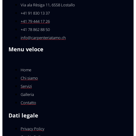
Via ala Rèsiga 11, 6558 Lostallo
+41 91 830 13 37
+41 79 444 17 26
+41 78 862 88 50
info@carpenteriatamo.ch
Menu veloce
Home
Chi siamo
Servizi
Galleria
Contatto
Dati legale
Privacy Policy